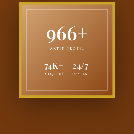
966+
AKTİF PROFİL
74K+
24/7
MÜŞTERİ
DESTEK