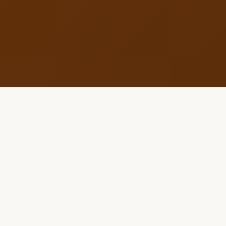
✦ GALLERY HİZMETLER ✦
Art Partner Hizmetleri
Her zevke uygun sanat galeri müze partner hizmetleri