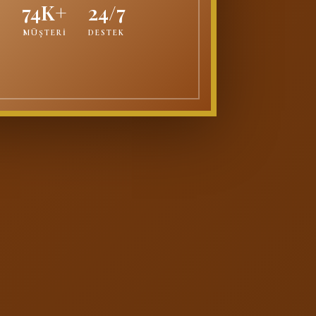
74K+
24/7
MÜŞTERİ
DESTEK