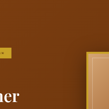
RM
ner