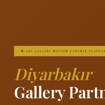
🎨 ART GALLERY MUSEUM PARTNER PLATFO
Diyarbakır
Gallery Part