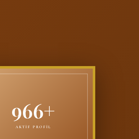
966+
AKTİF PROFİL