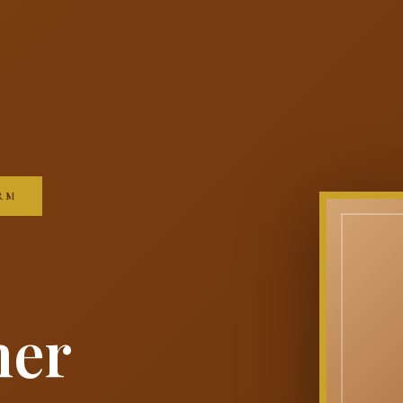
RM
ner