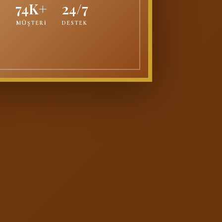
74K+
24/7
MÜŞTERİ
DESTEK