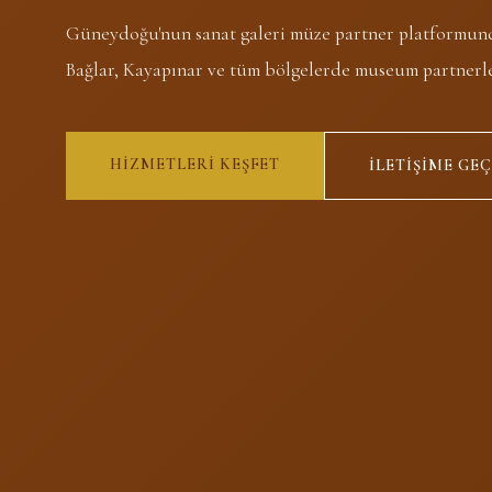
Güneydoğu'nun sanat galeri müze partner platformund
Bağlar, Kayapınar ve tüm bölgelerde museum partnerler
HIZMETLERI KEŞFET
İLETIŞIME GEÇ