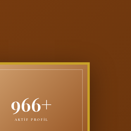
966+
AKTİF PROFİL