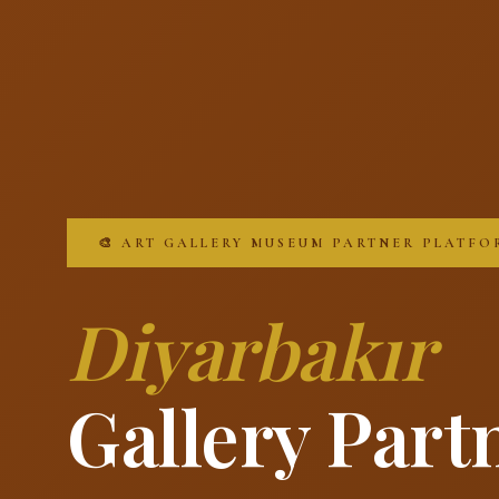
🎨 ART GALLERY MUSEUM PARTNER PLATFO
Diyarbakır
Gallery Part